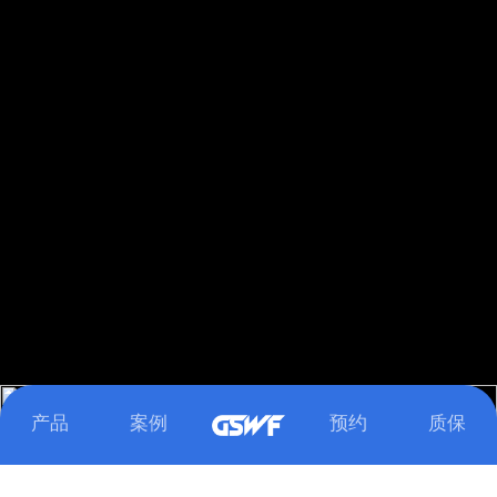
下滑浏览更多精彩内容
Loaded
:
Unmute
100.00%
产品
案例
预约
质保
MILITARY OLIVE GREEN
SUNSHINE YELLOW
CRIMSON RED
GRASS GREEN
SKY BLUE